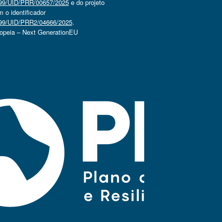
4499/UID/PRR/00657/2025
e do projeto
o identificador
4499/UID/PRR2/04666/2025
.
ropeia – Next GenerationEU