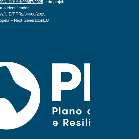
4499/UID/PRR/00657/2025
e do projeto
o identificador
4499/UID/PRR2/04666/2025
.
ropeia – Next GenerationEU