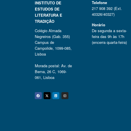
Telefone
INSTITUTO DE
217 908 392 (Ext.
ESTUDOS DE
40326/40327)
LITERATURA E
TRADIÇÃO
Horário
Colégio Almada
De segunda a sexta-
Negreiros (Gab. 355)
feira das 9h às 17h
Campus de
(encerra quarta-feira)
Campolide, 1099-085,
Lisboa
Morada postal: Av. de
Berna, 26 C, 1069-
061, Lisboa
Facebook
Twitter
Linkedin
Instagram