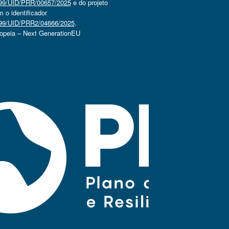
4499/UID/PRR/00657/2025
e do projeto
o identificador
4499/UID/PRR2/04666/2025
.
ropeia – Next GenerationEU