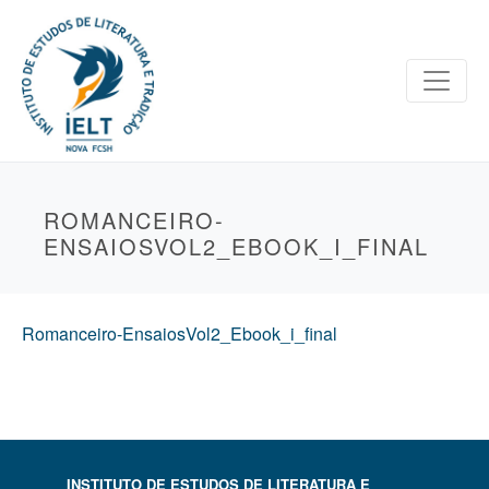
ROMANCEIRO-
ENSAIOSVOL2_EBOOK_I_FINAL
Romanceiro-EnsaiosVol2_Ebook_i_final
INSTITUTO DE ESTUDOS DE LITERATURA E