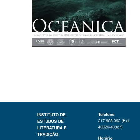
Telefone
INSTITUTO DE
217 908 392 (Ext.
ESTUDOS DE
40326/40327)
LITERATURA E
TRADIÇÃO
Horário