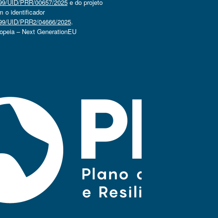
4499/UID/PRR/00657/2025
e do projeto
o identificador
4499/UID/PRR2/04666/2025
.
ropeia – Next GenerationEU