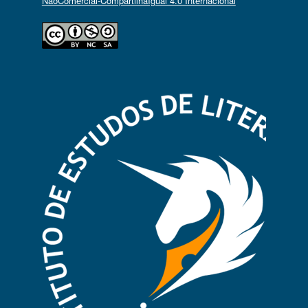
NãoComercial-CompartilhaIgual 4.0 Internacional