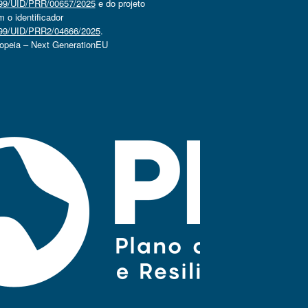
4499/UID/PRR/00657/2025
e do projeto
o identificador
4499/UID/PRR2/04666/2025
.
ropeia – Next GenerationEU