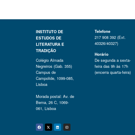
Telefone
INSTITUTO DE
217 908 392 (Ext.
ESTUDOS DE
40326/40327)
LITERATURA E
TRADIÇÃO
Horário
Colégio Almada
De segunda a sexta-
Negreiros (Gab. 355)
feira das 9h às 17h
Campus de
(encerra quarta-feira)
Campolide, 1099-085,
Lisboa
Morada postal: Av. de
Berna, 26 C, 1069-
061, Lisboa
Facebook
Twitter
Linkedin
Instagram