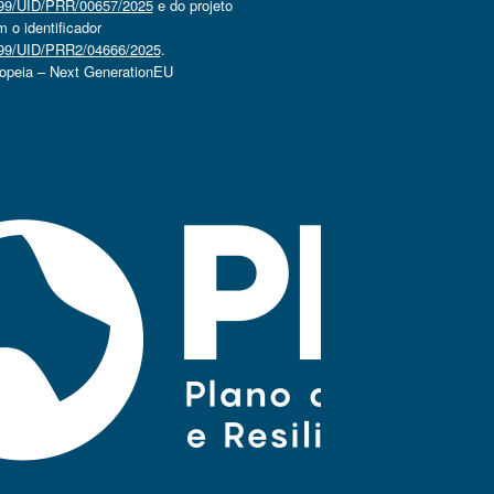
4499/UID/PRR/00657/2025
e do projeto
o identificador
4499/UID/PRR2/04666/2025
.
ropeia – Next GenerationEU