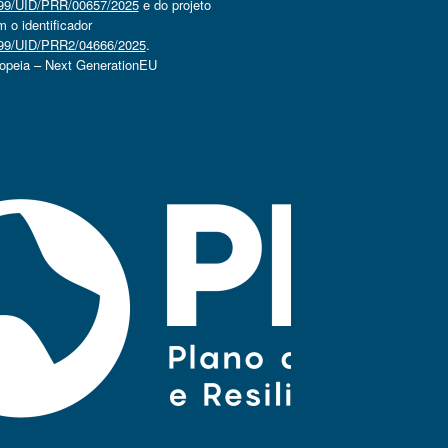
4499/UID/PRR/00657/2025
e do projeto
o identificador
4499/UID/PRR2/04666/2025
.
ropeia – Next GenerationEU