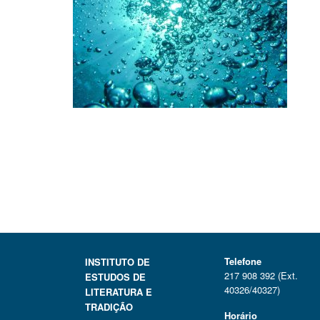
Telefone
INSTITUTO DE
217 908 392 (Ext.
ESTUDOS DE
40326/40327)
LITERATURA E
TRADIÇÃO
Horário