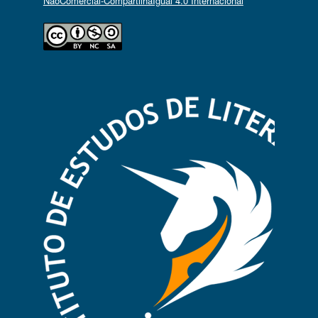
NãoComercial-CompartilhaIgual 4.0 Internacional