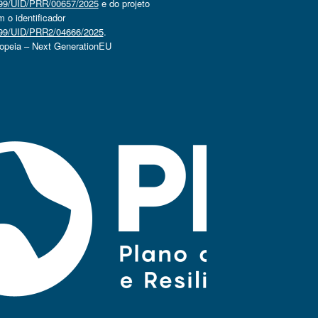
4499/UID/PRR/00657/2025
e do projeto
o identificador
4499/UID/PRR2/04666/2025
.
ropeia – Next GenerationEU