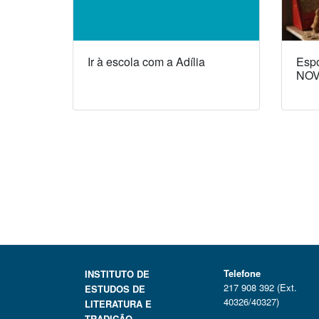
Ir à escola com a Adília
Espó
NOV
Telefone
INSTITUTO DE
217 908 392 (Ext.
ESTUDOS DE
40326/40327)
LITERATURA E
TRADIÇÃO