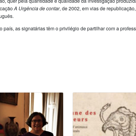
ão, quer pela quantidade e qualidade da investigação produzid
licação
A Urgência de contar
, de 2002, em vias de republicação
tuguês.
aís, as signatárias têm o privilégio de partilhar com a profes