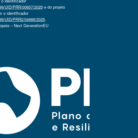
 identificador
4499/UID/PRR/00657/2025
e do projeto
o identificador
4499/UID/PRR2/04666/2025
.
ropeia – Next GenerationEU