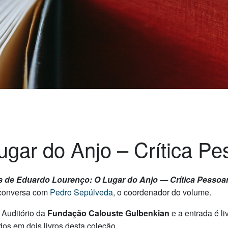
gar do Anjo – Crítica Pes
 de Eduardo Lourenço: O Lugar do Anjo — Crítica Pessoana
à conversa com
Pedro Sepúlveda
, o coordenador do volume.
 Auditório da
Fundação Calouste Gulbenkian
e a entrada é l
dos em dois livros desta coleção.