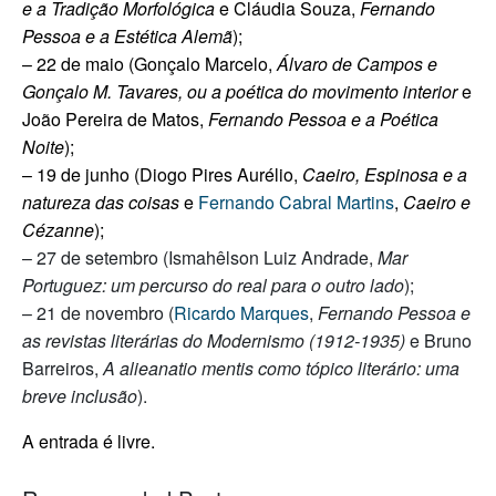
e a Tradição Morfológica
e
Cláudia Souza,
Fernando
Pessoa e a Estética Alemã
);
– 22 de maio (Gonçalo Marcelo,
Álvaro de Campos e
Gonçalo M. Tavares, ou a poética do movimento interior
e
João Pereira de Matos,
Fernando Pessoa e a Poética
Noite
);
– 19 de junho (Diogo Pires Aurélio,
Caeiro, Espinosa e a
natureza das coisas
e
Fernando Cabral Martins
,
Caeiro e
Cézanne
);
– 27 de setembro (Ismahêlson Luiz Andrade,
Mar
Portuguez: um percurso do real para o outro lado
);
– 21 de novembro (
Ricardo Marques
,
Fernando Pessoa e
as revistas literárias do Modernismo (1912-1935)
e Bruno
Barreiros,
A alieanatio mentis como tópico literário: uma
breve inclusão
).
A entrada é livre.