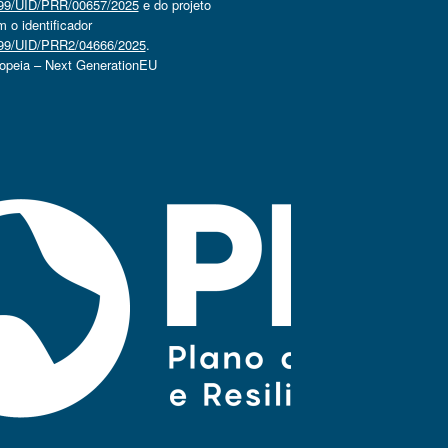
4499/UID/PRR/00657/2025
e do projeto
o identificador
4499/UID/PRR2/04666/2025
.
ropeia – Next GenerationEU