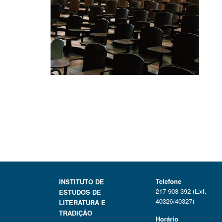
Telefone
INSTITUTO DE
217 908 392 (Ext.
ESTUDOS DE
40326/40327)
LITERATURA E
TRADIÇÃO
Horário