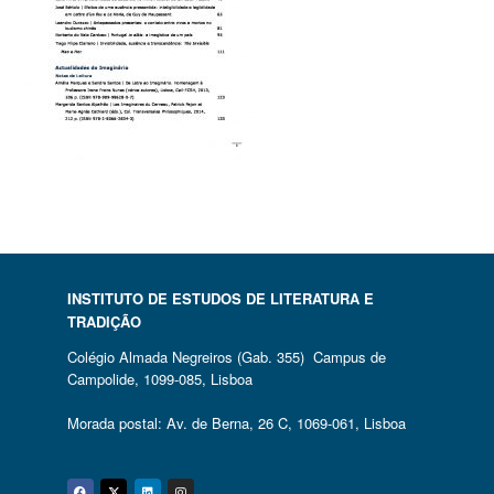
INSTITUTO DE ESTUDOS DE LITERATURA E
TRADIÇÃO
Colégio Almada Negreiros (Gab. 355) Campus de
Campolide, 1099-085, Lisboa
Morada postal: Av. de Berna, 26 C, 1069-061, Lisboa