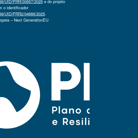
4499/UID/PRR/00657/2025
e do projeto
o identificador
4499/UID/PRR2/04666/2025
.
ropeia – Next GenerationEU