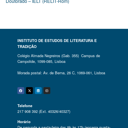
Doutorado – IELT (RELIT-Rom)
INSTITUTO DE ESTUDOS DE LITERATURA E
TRADIÇÃO
Colégio Almada Negreiros (Gab. 355) Campus de
Campolide, 1099-085, Lisboa
Morada postal: Av. de Berna, 26 C, 1069-061, Lisboa
Facebook
Twitter
Linkedin
Instagram
Telefone
217 908 392 (Ext. 40326/40327)
Horário
De segunda a sexta-feira das 9h às 17h (encerra quarta-