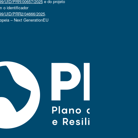
4499/UID/PRR/00657/2025
e do projeto
o identificador
4499/UID/PRR2/04666/2025
.
ropeia – Next GenerationEU