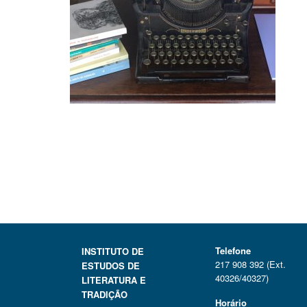
Telefone
INSTITUTO DE
217 908 392 (Ext.
ESTUDOS DE
40326/40327)
LITERATURA E
TRADIÇÃO
Horário