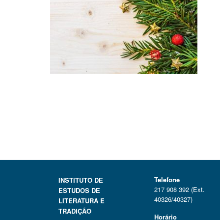
Telefone
INSTITUTO DE
217 908 392 (Ext.
ESTUDOS DE
40326/40327)
LITERATURA E
TRADIÇÃO
Horário