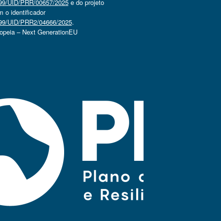
4499/UID/PRR/00657/2025
e do projeto
o identificador
4499/UID/PRR2/04666/2025
.
ropeia – Next GenerationEU