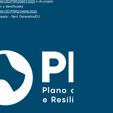
4499/UID/PRR/00657/2025
e do projeto
o identificador
4499/UID/PRR2/04666/2025
.
ropeia – Next GenerationEU