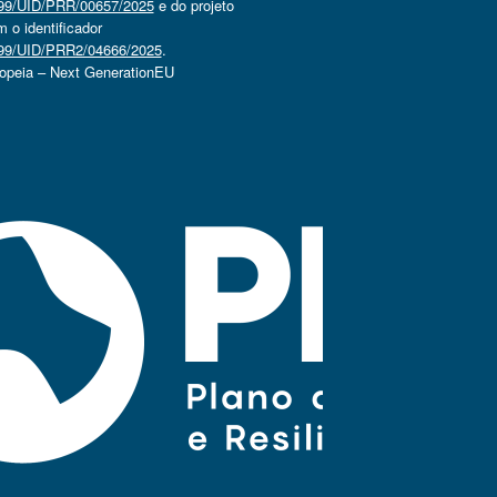
4499/UID/PRR/00657/2025
e do projeto
o identificador
4499/UID/PRR2/04666/2025
.
ropeia – Next GenerationEU