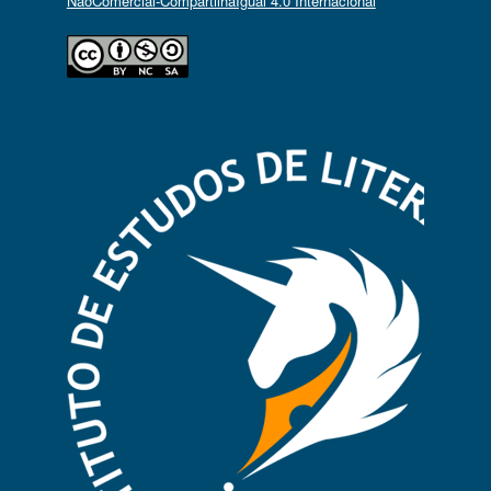
NãoComercial-CompartilhaIgual 4.0 Internacional