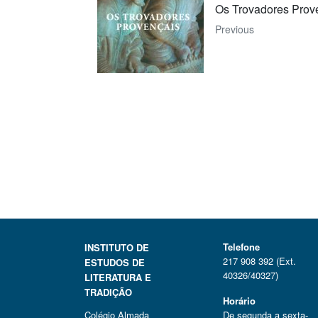
Os Trovadores Prov
Previous
Telefone
INSTITUTO DE
217 908 392 (Ext.
ESTUDOS DE
40326/40327)
LITERATURA E
TRADIÇÃO
Horário
Colégio Almada
De segunda a sexta-