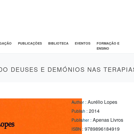
IGAÇÃO
PUBLICAÇÕES
BIBLIOTECA
EVENTOS
FORMAÇÃO E
ENSINO
DO DEUSES E DEMÓNIOS NAS TERAPI
Aurélio Lopes
Author :
2014
Publish :
Apenas Livros
Publisher :
9789896184919
ISBN :