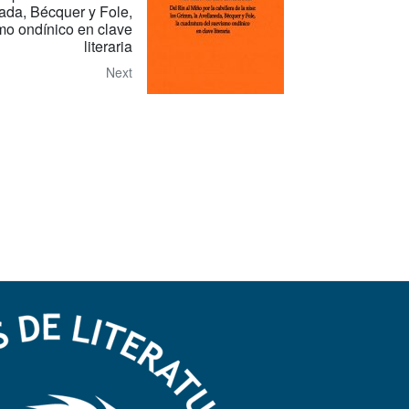
nada, Bécquer y Fole,
mo ondínico en clave
literaria
Next