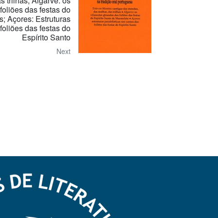
 trilhas; Algarve: os
foliões das festas do
; Açores: Estruturas
foliões das festas do
Espírito Santo
Next