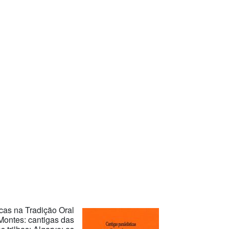
icas na Tradição Oral
Montes: cantigas das