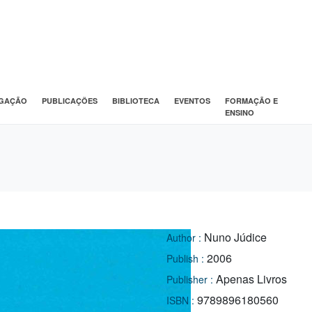
IGAÇÃO
PUBLICAÇÕES
BIBLIOTECA
EVENTOS
FORMAÇÃO E
ENSINO
Nuno Júdice
Author :
2006
Publish :
Apenas Livros
Publisher :
9789896180560
ISBN :