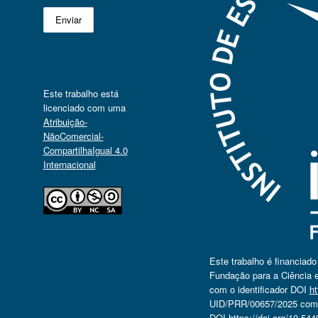
Este trabalho está
licenciado com uma
Atribuição-
NãoComercial-
CompartilhaIgual 4.0
Internacional
Este trabalho é financiad
Fundação para a Ciência e
com o identificador DOI
ht
UID/PRR/00657/2025 com o
DOI
https://doi.org/10.5