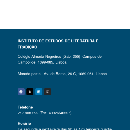
INSTITUTO DE ESTUDOS DE LITERATURA E
TRADIÇÃO
Colégio Almada Negreiros (Gab. 355) Campus de
Campolide, 1099-085, Lisboa
Morada postal: Av. de Berna, 26 C, 1069-061, Lisboa
Facebook
Twitter
Linkedin
Instagram
Telefone
217 908 392 (Ext. 40326/40327)
Horário
De segunda a sexta-feira das 9h às 17h (encerra quarta-