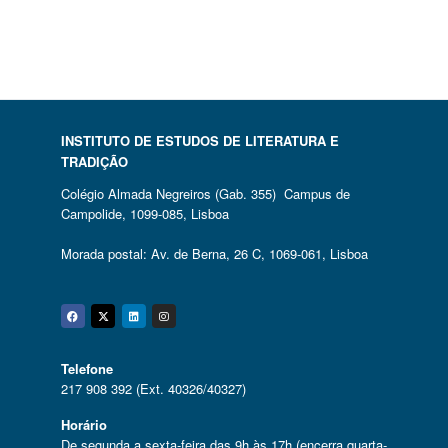
INSTITUTO DE ESTUDOS DE LITERATURA E
TRADIÇÃO
Colégio Almada Negreiros (Gab. 355) Campus de
Campolide, 1099-085, Lisboa
Morada postal: Av. de Berna, 26 C, 1069-061, Lisboa
Facebook
Twitter
Linkedin
Instagram
Telefone
217 908 392 (Ext. 40326/40327)
Horário
De segunda a sexta-feira das 9h às 17h (encerra quarta-