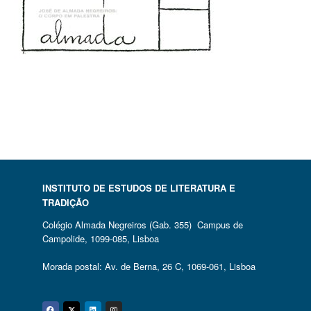
INSTITUTO DE ESTUDOS DE LITERATURA E
TRADIÇÃO
Colégio Almada Negreiros (Gab. 355) Campus de
Campolide, 1099-085, Lisboa
Morada postal: Av. de Berna, 26 C, 1069-061, Lisboa