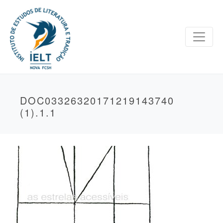
DOC03326320171219143740
(1).1.1