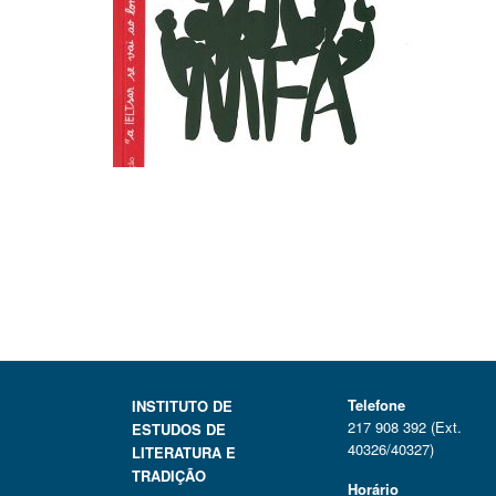
Telefone
INSTITUTO DE
217 908 392 (Ext.
ESTUDOS DE
40326/40327)
LITERATURA E
TRADIÇÃO
Horário