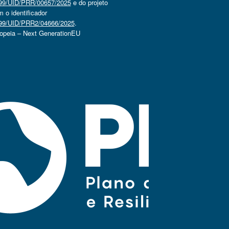
4499/UID/PRR/00657/2025
e do projeto
o identificador
4499/UID/PRR2/04666/2025
.
ropeia – Next GenerationEU