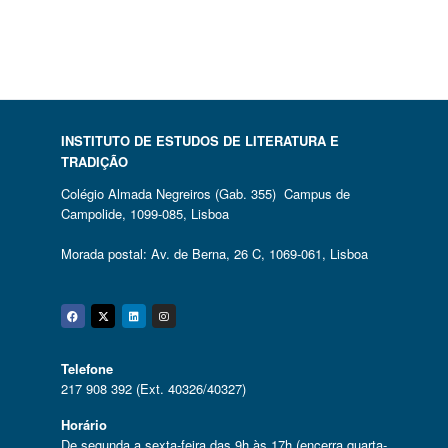
INSTITUTO DE ESTUDOS DE LITERATURA E
TRADIÇÃO
Colégio Almada Negreiros (Gab. 355) Campus de
Campolide, 1099-085, Lisboa
Morada postal: Av. de Berna, 26 C, 1069-061, Lisboa
Facebook
Twitter
Linkedin
Instagram
Telefone
217 908 392 (Ext. 40326/40327)
Horário
De segunda a sexta-feira das 9h às 17h (encerra quarta-