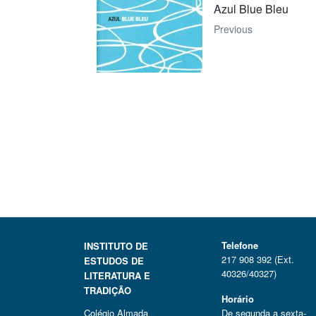
Azul Blue Bleu
Previous
Telefone
INSTITUTO DE
217 908 392 (Ext.
ESTUDOS DE
40326/40327)
LITERATURA E
TRADIÇÃO
Horário
Colégio Almada
De segunda a sexta-