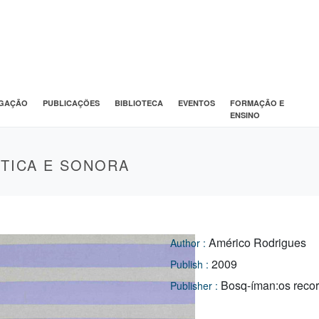
IGAÇÃO
PUBLICAÇÕES
BIBLIOTECA
EVENTOS
FORMAÇÃO E
ENSINO
ÉTICA E SONORA
Américo Rodrigues
Author :
2009
Publish :
Bosq-íman:os reco
Publisher :