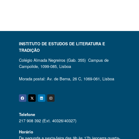
INSTITUTO DE ESTUDOS DE LITERATURA E
TRADIÇÃO
Colégio Almada Negreiros (Gab. 355) Campus de
Campolide, 1099-085, Lisboa
Morada postal: Av. de Berna, 26 C, 1069-061, Lisboa
Facebook
Twitter
Linkedin
Instagram
Telefone
217 908 392 (Ext. 40326/40327)
Horário
De segunda a sexta-feira das 9h às 17h (encerra quarta-