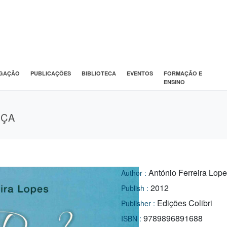
IGAÇÃO
PUBLICAÇÕES
BIBLIOTECA
EVENTOS
FORMAÇÃO E
ENSINO
IÇA
António Ferreira Lop
Author :
2012
Publish :
Edições Colibri
Publisher :
9789896891688
ISBN :