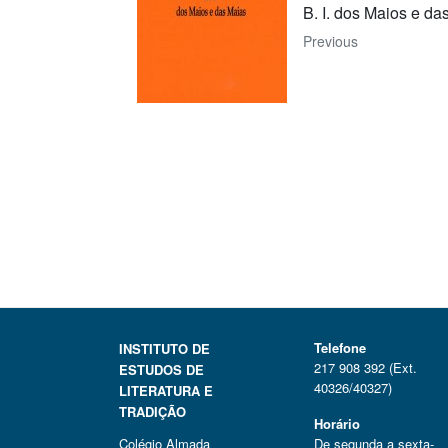
B. I. dos Maios e da
Previous
Telefone
INSTITUTO DE
217 908 392 (Ext.
ESTUDOS DE
40326/40327)
LITERATURA E
TRADIÇÃO
Horário
Colégio Almada
De segunda a sexta-