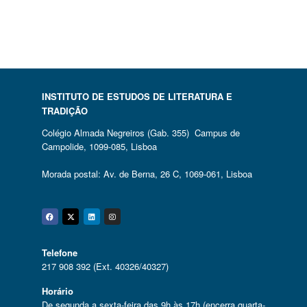
INSTITUTO DE ESTUDOS DE LITERATURA E
TRADIÇÃO
Colégio Almada Negreiros (Gab. 355) Campus de
Campolide, 1099-085, Lisboa
Morada postal: Av. de Berna, 26 C, 1069-061, Lisboa
Facebook
Twitter
Linkedin
Instagram
Telefone
217 908 392 (Ext. 40326/40327)
Horário
De segunda a sexta-feira das 9h às 17h (encerra quarta-