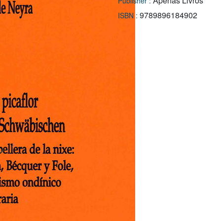
Apenas Livros
Publisher :
9789896184902
ISBN :