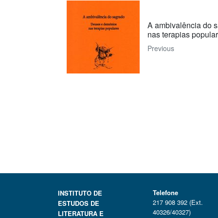
A ambivalência do 
nas terapias popula
Previous
Telefone
INSTITUTO DE
217 908 392 (Ext.
ESTUDOS DE
40326/40327)
LITERATURA E