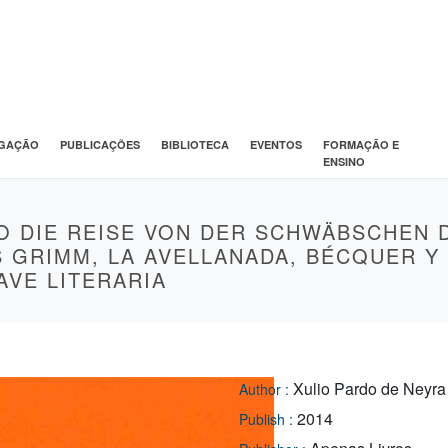
IGAÇÃO
PUBLICAÇÕES
BIBLIOTECA
EVENTOS
FORMAÇÃO E
ENSINO
O DIE REISE VON DER SCHWÄBSCHEN D
S GRIMM, LA AVELLANADA, BÉCQUER Y
AVE LITERARIA
Xulio Pardo de Neyra
Author :
2014
Publish :