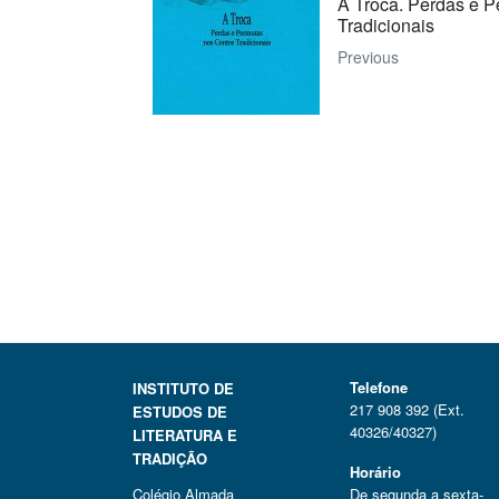
A Troca. Perdas e 
Tradicionais
Previous
Telefone
INSTITUTO DE
217 908 392 (Ext.
ESTUDOS DE
40326/40327)
LITERATURA E
TRADIÇÃO
Horário
Colégio Almada
De segunda a sexta-