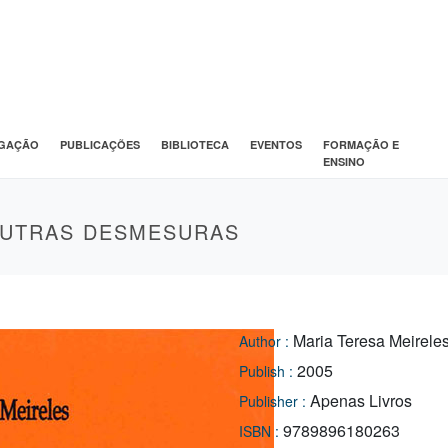
IGAÇÃO
PUBLICAÇÕES
BIBLIOTECA
EVENTOS
FORMAÇÃO E
ENSINO
OUTRAS DESMESURAS
Maria Teresa Meirele
Author :
2005
Publish :
Apenas Livros
Publisher :
9789896180263
ISBN :