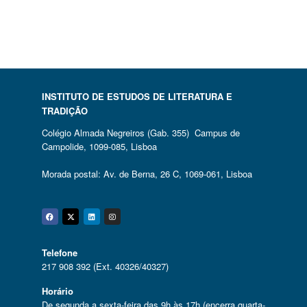
INSTITUTO DE ESTUDOS DE LITERATURA E
TRADIÇÃO
Colégio Almada Negreiros (Gab. 355) Campus de
Campolide, 1099-085, Lisboa
Morada postal: Av. de Berna, 26 C, 1069-061, Lisboa
Facebook
Twitter
Linkedin
Instagram
Telefone
217 908 392 (Ext. 40326/40327)
Horário
De segunda a sexta-feira das 9h às 17h (encerra quarta-