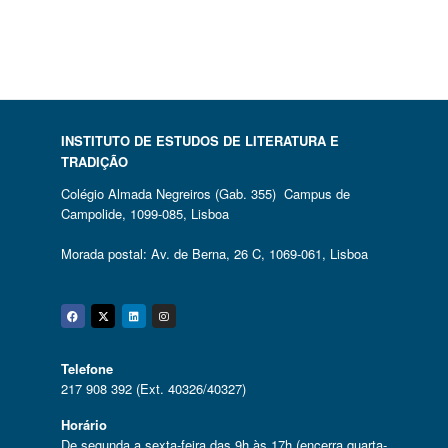
INSTITUTO DE ESTUDOS DE LITERATURA E
TRADIÇÃO
Colégio Almada Negreiros (Gab. 355) Campus de
Campolide, 1099-085, Lisboa
Morada postal: Av. de Berna, 26 C, 1069-061, Lisboa
Facebook
Twitter
Linkedin
Instagram
Telefone
217 908 392 (Ext. 40326/40327)
Horário
De segunda a sexta-feira das 9h às 17h (encerra quarta-