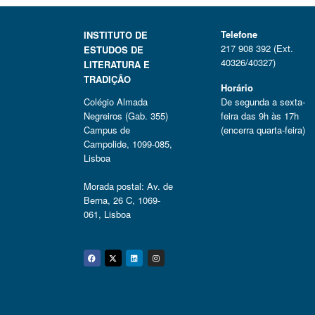
Telefone
INSTITUTO DE
217 908 392 (Ext.
ESTUDOS DE
40326/40327)
LITERATURA E
TRADIÇÃO
Horário
Colégio Almada
De segunda a sexta-
Negreiros (Gab. 355)
feira das 9h às 17h
Campus de
(encerra quarta-feira)
Campolide, 1099-085,
Lisboa
Morada postal: Av. de
Berna, 26 C, 1069-
061, Lisboa
Facebook
Twitter
Linkedin
Instagram