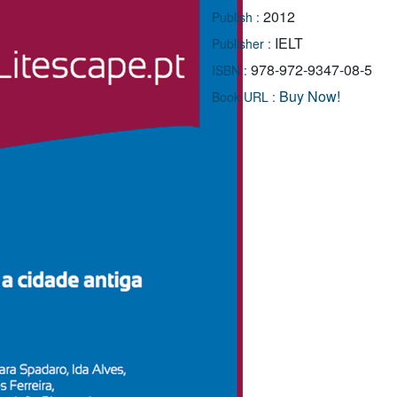
2012
Publish :
IELT
Publisher :
978-972-9347-08-5
ISBN :
Buy Now!
Book URL :