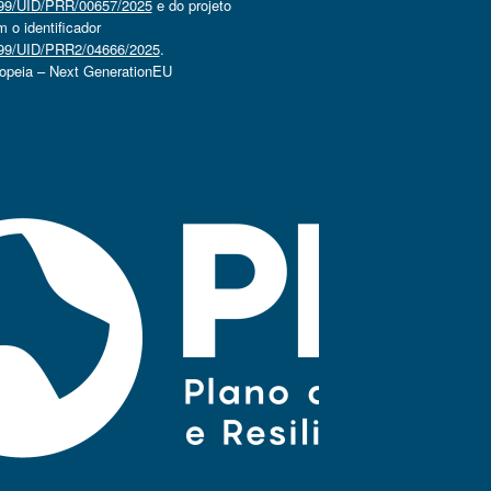
4499/UID/PRR/00657/2025
e do projeto
o identificador
4499/UID/PRR2/04666/2025
.
ropeia – Next GenerationEU