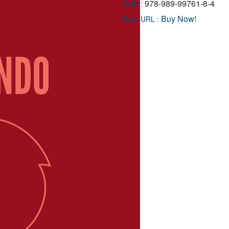
978-989-99761-8-4
ISBN :
Buy Now!
Book URL :