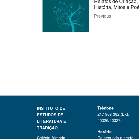
Relatos de Criação,
História, Mitos e Po
Previous
Telefone
INSTITUTO DE
217 908 392 (Ext.
ESTUDOS DE
40326/40327)
LITERATURA E
TRADIÇÃO
Horário
Colégio Almada
De segunda a sexta-