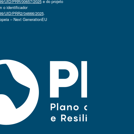
4499/UID/PRR/00657/2025
e do projeto
o identificador
4499/UID/PRR2/04666/2025
.
ropeia – Next GenerationEU