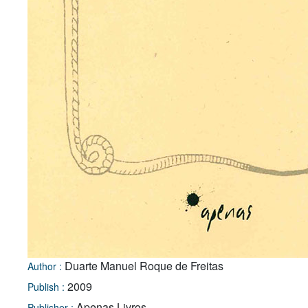
Duarte Manuel Roque de Freitas
Author :
2009
Publish :
Apenas Livros
Publisher :