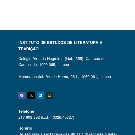
INSTITUTO DE ESTUDOS DE LITERATURA E
TRADIÇÃO
Colégio Almada Negreiros (Gab. 355) Campus de
Campolide, 1099-085, Lisboa
Morada postal: Av. de Berna, 26 C, 1069-061, Lisboa
Facebook
Twitter
Linkedin
Instagram
Telefone
217 908 392 (Ext. 40326/40327)
Horário
De segunda a sexta-feira das 9h às 17h (encerra quarta-