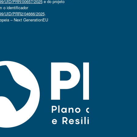
4499/UID/PRR/00657/2025
e do projeto
o identificador
4499/UID/PRR2/04666/2025
.
ropeia – Next GenerationEU