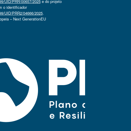
4499/UID/PRR/00657/2025
e do projeto
o identificador
4499/UID/PRR2/04666/2025
.
ropeia – Next GenerationEU