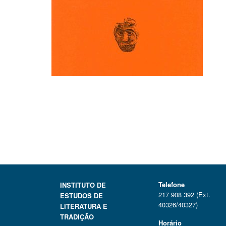
Telefone
INSTITUTO DE
217 908 392 (Ext.
ESTUDOS DE
40326/40327)
LITERATURA E
TRADIÇÃO
Horário