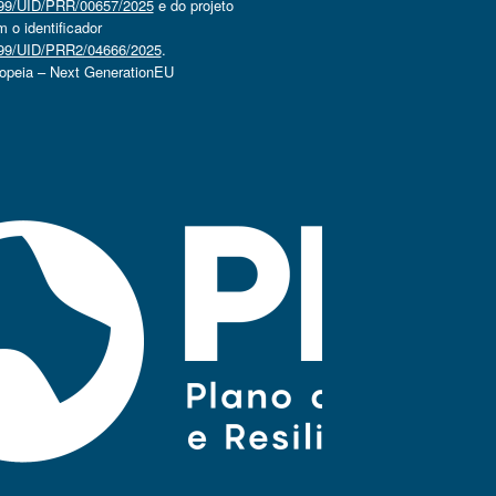
4499/UID/PRR/00657/2025
e do projeto
o identificador
4499/UID/PRR2/04666/2025
.
ropeia – Next GenerationEU