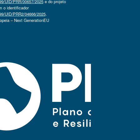
4499/UID/PRR/00657/2025
e do projeto
o identificador
4499/UID/PRR2/04666/2025
.
ropeia – Next GenerationEU