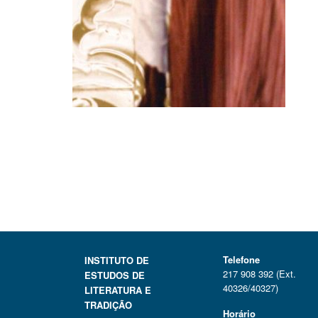
Telefone
INSTITUTO DE
217 908 392 (Ext.
ESTUDOS DE
40326/40327)
LITERATURA E
TRADIÇÃO
Horário